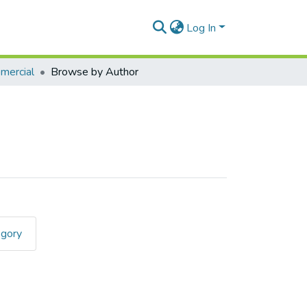
Log In
omercial
Browse by Author
egory
spe, Isbell Marilia"