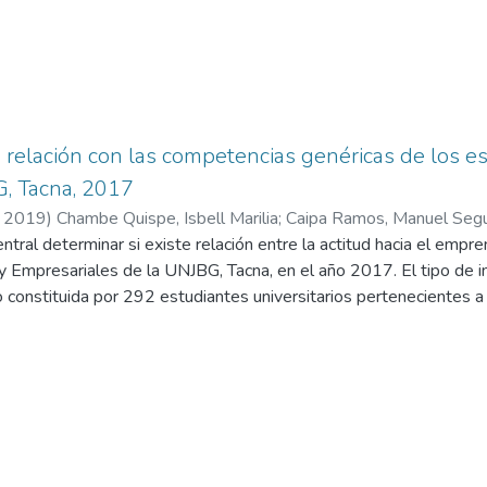
 relación con las competencias genéricas de los es
G, Tacna, 2017
,
2019
)
Chambe Quispe, Isbell Marilia
;
Caipa Ramos, Manuel Seg
ntral determinar si existe relación entre la actitud hacia el emp
 y Empresariales de la UNJBG, Tacna, en el año 2017. El tipo de inv
constituida por 292 estudiantes universitarios pertenecientes a l
 a quienes se les aplicó el cuestionario de competencias genérica
tidos a juicio de expertos y respecto a la confiabilidad de los
s demostraron que del total de los encuestados, el 68,8 % prese
ento. Para determinar la relación entre las competencias genérica
Rho de Spearman. Se xvii concluye que existe una relación entre l