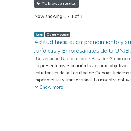
All browse results
Now showing
1 - 1 of 1
Item
Open Access
Actitud hacia el emprendimiento y su
Jurídicas y Empresariales de la UNJB
(
Universidad Nacional Jorge Basadre Grohmann
La presente investigación tuvo como objetivo ce
estudiantes de la Facultad de Ciencias Jurídicas
experimental y transeccional. La muestra estuvo 
de Universidad Nacional Jorge Basadre Grohmann,
Show more
emprendimiento. Ambos instrumentos fueron some
Alfa de Cronbach superior a 0,9. Los resultado
% tiene una actitud positiva hacia el emprendimi
la prueba estadística Chi-cuadrado y la Prueba 
grado de relación bajo o débil.