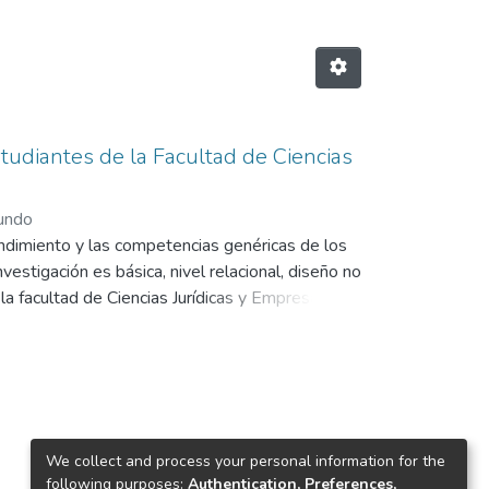
tudiantes de la Facultad de Ciencias
undo
rendimiento y las competencias genéricas de los
estigación es básica, nivel relacional, diseño no
a facultad de Ciencias Jurídicas y Empresariales
s y el cuestionario de actitud hacia el
 mismos, ambos obtuvieron un coeficiente de
nta competencias genéricas regulares y el 47,3
s y la actitud hacia el emprendimiento, se aplicó
as variables, sin embargo, ésta presenta un
We collect and process your personal information for the
following purposes:
Authentication, Preferences,