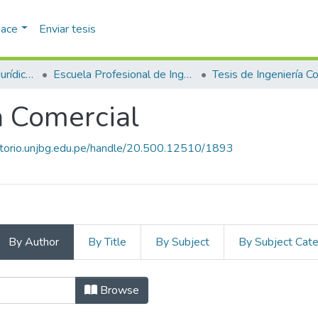
pace
Enviar tesis
Facultad de Ciencias Jurídicas y Empresariales
Escuela Profesional de Ingeniería Comercial
Tesis de Ingeniería C
a Comercial
sitorio.unjbg.edu.pe/handle/20.500.12510/1893
By Author
By Title
By Subject
By Subject Cat
ría Comercial by Author "Chambe Qui
Browse