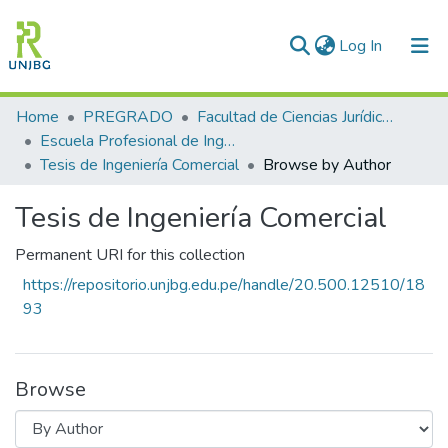
(current)
Log In
Communities & Collections
Home
PREGRADO
Facultad de Ciencias Jurídicas y Empresariales
Escuela Profesional de Ingeniería Comercial
All of DSpace
Tesis de Ingeniería Comercial
Browse by Author
Enviar tesis
Tesis de Ingeniería Comercial
Permanent URI for this collection
https://repositorio.unjbg.edu.pe/handle/20.500.12510/18
93
Browse