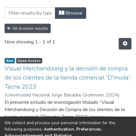
Browsing Tesis de Ingeniería Comercial
Browse
All browse results
Now showing
1 - 1 of 1
Item
Open Access
Visual Merchandising y la decisión de compra
de los clientes de la tienda comercial “D'moda”,
Tacna 2023
(
Universidad Nacional Jorge Basadre Grohmann
,
2024
)
Choquegonza Ccama, Lucia
El presente estudio de investigación titulado “Visual
;
Rochetti Herrera, Luis Alberto
Merchandising y Decisión de Compra de los clientes de la
tienda comercial “D'moda”, Tacna 2023”, se presentó como
We collect and process your personal information for the
trabajo de tesis para optar por el título de Ingeniero
Show more
following purposes:
Authentication, Preferences,
Comercial en la Universidad Nacional Jorge Basadre
Acknowledgement and Statistics
.