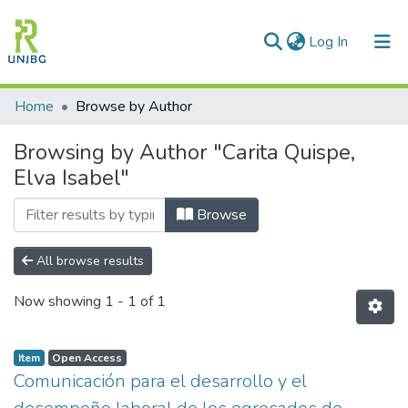
(current)
Log In
Communities & Collections
Home
Browse by Author
All of DSpace
Browsing by Author "Carita Quispe,
Elva Isabel"
Enviar tesis
Browse
All browse results
Now showing
1 - 1 of 1
Item
Open Access
Comunicación para el desarrollo y el