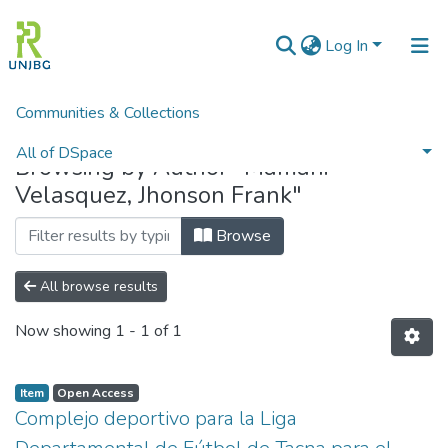
Log In
Communities & Collections
Home
Browse by Author
All of DSpace
Browsing by Author "Mamani
Velasquez, Jhonson Frank"
Enviar tesis
Browse
All browse results
Now showing
1 - 1 of 1
Item
Open Access
Complejo deportivo para la Liga