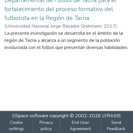
Departamental de Fútbol de Tacna para el
fortalecimiento del proceso formativo del
futbolista en la Región de Tacna
(
Universidad Nacional Jorge Basadre Grohmann
,
2017
)
Mamani Velasquez, Jhonson Frank
La presente investigación se desarrolla en el ámbito de la
;
Espinoza Molina, Jorge
Luis
región de Tacna y alcanza a un segmento de la población
involucrada con el futbol que presentan diversas habilidades
en la práctica de esta disciplina, su emplazamiento se ubica
en el complejo deportivo denominado proyecto Gol FIFA –
Videnita. Entre los factores fundamentales que afectan el
fomento del futbol de alto rendimiento se encuentra la
carencia de espacios deportivos que brinden un servicio
integral para la práctica de esta disciplina. En ese sentido la
presente investigación tiene como objetivo desarrollar el
proyecto de un complejo deportivo que permita el
fortalecimiento del proceso formativo de los futbolistas en
DSpace software
copyright © 2002-2026
LYRASIS
la región de Tacna. Para tal efecto se eligió una muestra
Cookie
Privacy
End User
Send
representativa que permitió analizar y determinar una
settings
policy
Agreement
Feedback