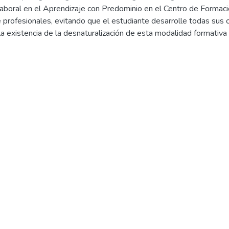
laboral en el Aprendizaje con Predominio en el Centro de Formaci
 profesionales, evitando que el estudiante desarrolle todas sus 
a existencia de la desnaturalización de esta modalidad formativa 
nal Jorge Basadre Grohmann. El principal incumplimiento es la fal
 un rol activo por parte de los Centros de Formación Profesional.