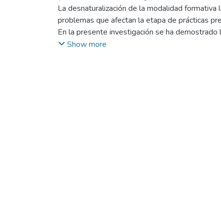
La desnaturalización de la modalidad formativa 
problemas que afectan la etapa de prácticas pre
En la presente investigación se ha demostrado l
Derecho y Cs. Políticas de la Universidad Nacio
Show more
universidad así como, más grave aún, la falta de