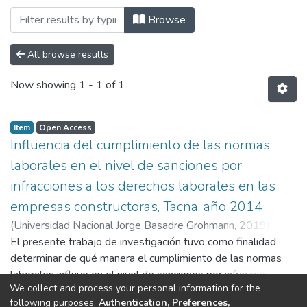
Browsing Escuela Profesional de Ciencias
Browse
All browse results
Now showing
1 - 1 of 1
Item
Open Access
Influencia del cumplimiento de las normas
laborales en el nivel de sanciones por
infracciones a los derechos laborales en las
empresas constructoras, Tacna, año 2014
(
Universidad Nacional Jorge Basadre Grohmann
,
2019
)
Pérez Gonzalo, Edilberto Clemente Luis
El presente trabajo de investigación tuvo como finalidad
;
Velarde Herencia,
Manuel
determinar de qué manera el cumplimiento de las normas
laborales influye en el nivel de sanciones por infracciones a
We collect and process your personal information for the
los derechos laborales en las empresas constructoras, año
Show more
following purposes:
Authentication, Preferences,