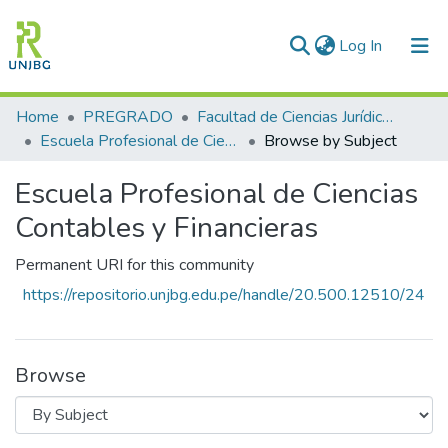
(current)
Log In
Communities & Collections
Home
PREGRADO
Facultad de Ciencias Jurídicas y Empresariales
Escuela Profesional de Ciencias Contables y Financieras
Browse by Subject
All of DSpace
Escuela Profesional de Ciencias
Enviar tesis
Contables y Financieras
Permanent URI for this community
https://repositorio.unjbg.edu.pe/handle/20.500.12510/24
Browse