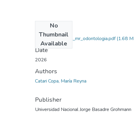
No
Files
Thumbnail
2026_catari_copa_mr_odontologia.pdf
(1.68 M
Available
Date
2026
Authors
Catari Copa, María Reyna
Publisher
Universidad Nacional Jorge Basadre Grohmann