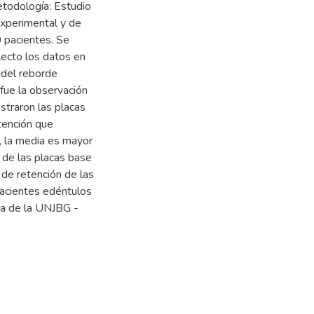
etodología: Estudio
iexperimental y de
0 pacientes. Se
ecto los datos en
 del reborde
 fue la observación
straron las placas
tención que
, la media es mayor
n de las placas base
 de retención de las
pacientes edéntulos
ica de la UNJBG -