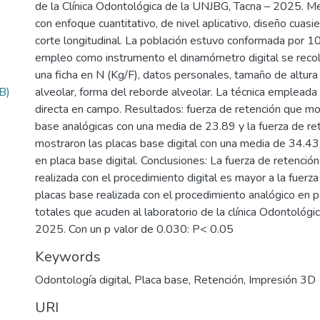
de la Clínica Odontológica de la UNJBG, Tacna – 2025. M
con enfoque cuantitativo, de nivel aplicativo, diseño cuas
corte longitudinal. La población estuvo conformada por 1
empleo como instrumento el dinamómetro digital se recol
una ficha en N (Kg/F), datos personales, tamaño de altura
B)
alveolar, forma del reborde alveolar. La técnica empleada
directa en campo. Resultados: fuerza de retención que mo
base analógicas con una media de 23.89 y la fuerza de re
mostraron las placas base digital con una media de 34.43
en placa base digital. Conclusiones: La fuerza de retenció
realizada con el procedimiento digital es mayor a la fuerza
placas base realizada con el procedimiento analógico en 
totales que acuden al laboratorio de la clínica Odontológ
2025. Con un p valor de 0.030: P< 0.05
Keywords
Odontología digital
,
Placa base
,
Retención
,
Impresión 3D
URI