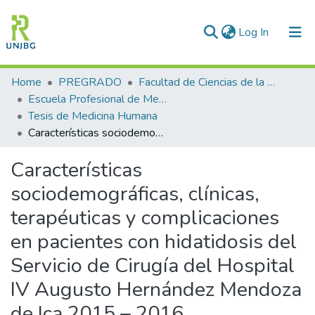
(current)
Log In
Communities & Collections
Home
PREGRADO
Facultad de Ciencias de la Salud
Escuela Profesional de Medicina Humana
All of DSpace
Tesis de Medicina Humana
Características sociodemográficas, clínicas, terapéuticas y complicaciones en pacientes con hidatidosis del Servicio de Cirugía del Hospital IV Augusto Hernández Mendoza de Ica 2015 – 2016
Statistics
Características
Enviar tesis
sociodemográficas, clínicas,
terapéuticas y complicaciones
en pacientes con hidatidosis del
Servicio de Cirugía del Hospital
IV Augusto Hernández Mendoza
de Ica 2015 – 2016