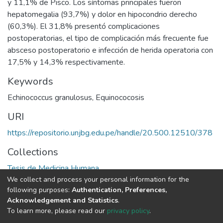
y 11,1% de Pisco. Los síntomas principales fueron
hepatomegalia (93,7%) y dolor en hipocondrio derecho
(60,3%). El 31,8% presentó complicaciones
postoperatorias, el tipo de complicación más frecuente fue
absceso postoperatorio e infección de herida operatoria con
17,5% y 14,3% respectivamente.
Keywords
Echinococcus granulosus
,
Equinococosis
URI
https://repositorio.unjbg.edu.pe/handle/20.500.12510/378
Collections
Tesis de Medicina Humana
We collect and process your personal information for the
following purposes:
Authentication, Preferences,
Full item page
Acknowledgement and Statistics
.
To learn more, please read our
privacy policy
.
DSpace software
copyright © 2002-2026
LYRASIS