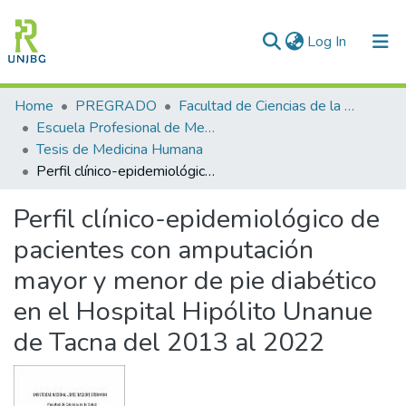
(current)
Log In
Communities & Collections
Home
PREGRADO
Facultad de Ciencias de la Salud
Escuela Profesional de Medicina Humana
All of DSpace
Tesis de Medicina Humana
Perfil clínico-epidemiológico de pacientes con amputación mayor y menor de pie diabético en el Hospital Hipólito Unanue de Tacna del 2013 al 2022
Statistics
Perfil clínico-epidemiológico de
Enviar tesis
pacientes con amputación
mayor y menor de pie diabético
en el Hospital Hipólito Unanue
de Tacna del 2013 al 2022