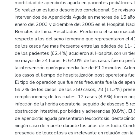
morbilidad de apendicitis aguda en pacientes pediátricos.
Se realizó un estudio descriptivo correlacional. Se revisa
intervenidos de Apendicitis Aguda en menores de 15 año
enero del 2003 y diciembre del 2005 en el Hospital Naci
Bemales de Lima. Resultados. Predomina el sexo mascul
respecto a los del sexo femenino que representaron el 
de los casos fue mas frecuente entre las edades de 11- 
de los pacientes (62.4%) acudieron al Hospital con un t
no mayor de 24 horas. El 64.0% de los casos fue no perf
la intervención quirúrgica media fue de 61.2minutos. Ad
los casos el tiempo de hospitalización post operatoria fue
El tipo de operación que fue más frecuente fue la de ape
59.2% de los casos. de los 250 casos, 28 (11.2%) pres
complicaciones; de los cuales, 12 casos (4.8%) fueron ori
infección de la herida operatoria, seguido de absceso 5 re
obstrucción intestinal por bridas y adherencias (0.8%). E
de apendicitis aguda presentaron leucocitosis. destacánd
ningún caso de muerte durante los años de estudio. Concl
presencia de leucocitosis es irrelevante en relación con la