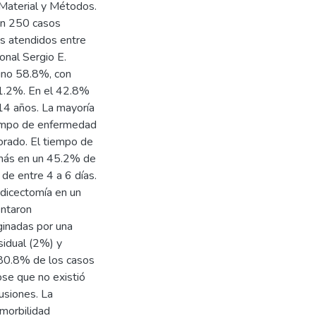
 Material y Métodos.
ron 250 casos
s atendidos entre
onal Sergio E.
ino 58.8%, con
41.2%. En el 42.8%
14 años. La mayoría
iempo de enfermedad
orado. El tiempo de
emás en un 45.2% de
 de entre 4 a 6 días.
ndicectomía en un
entaron
ginadas por una
sidual (2%) y
l 80.8% de los casos
ose que no existió
usiones. La
 morbilidad