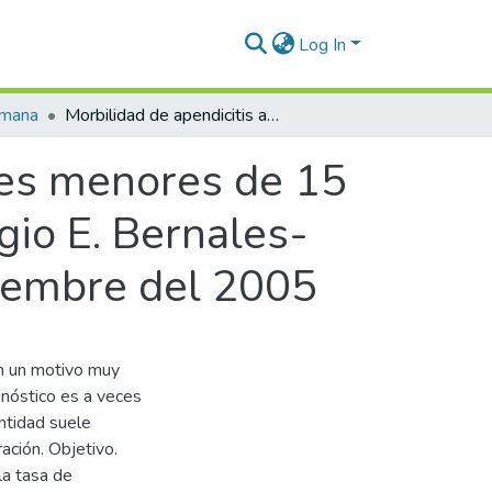
Log In
umana
Morbilidad de apendicitis aguda en pacientes menores de 15 años atendidos en el Hospital Nacional Sergio E. Bernales-Lima en el período de enero del 2003 a diciembre del 2005
tes menores de 15
gio E. Bernales-
ciembre del 2005
on un motivo muy
gnóstico es a veces
entidad suele
ación. Objetivo.
la tasa de