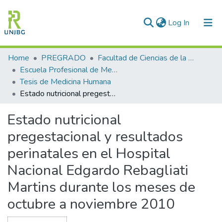
(current)
Log In
Communities & Collections
Home
PREGRADO
Facultad de Ciencias de la Salud
Escuela Profesional de Medicina Humana
All of DSpace
Tesis de Medicina Humana
Estado nutricional pregestacional y resultados perinatales en el Hospital Nacional Edgardo Rebagliati Martins durante los meses de octubre a noviembre 2010
Statistics
Estado nutricional
Enviar tesis
pregestacional y resultados
perinatales en el Hospital
Nacional Edgardo Rebagliati
Martins durante los meses de
octubre a noviembre 2010