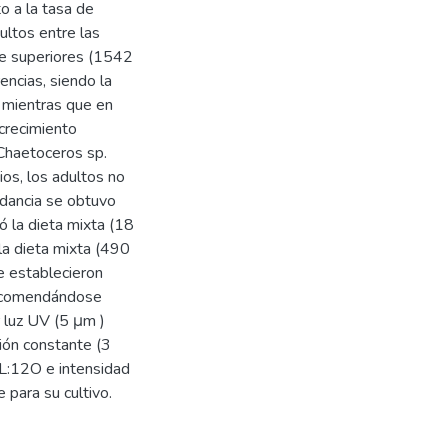
o a la tasa de
dultos entre las
te superiores (1542
encias, siendo la
 mientras que en
 crecimiento
 Chaetoceros sp.
ios, los adultos no
ndancia se obtuvo
ó la dieta mixta (18
 la dieta mixta (490
e establecieron
recomendándose
r luz UV (5 μm )
ión constante (3
2L:12O e intensidad
para su cultivo.