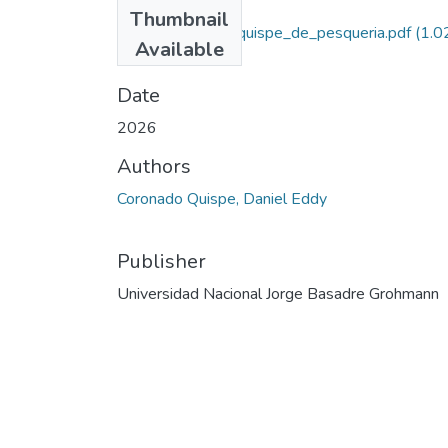
Files
Thumbnail
2026_coronado_quispe_de_pesqueria.pdf
(1.0
Available
MB)
Date
2026
Authors
Coronado Quispe, Daniel Eddy
Publisher
Universidad Nacional Jorge Basadre Grohmann