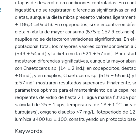
etapas de desarrollo en condiciones controladas. En cuant
2
ingestión, no se registraron diferencias significativas en a
dietas, aunque la dieta mixta presentó valores ligeramen
± 186,3 cel/ind·h). En copepoditos, sí se encontraron difer
dieta mixta la de mayor consumo (875 ± 157,9 cel/ind·h),
nauplios no se detectaron variaciones significativas. En el
poblacional total, los mayores valores correspondieron a
(543 ± 54 ind.) y la dieta mixta (521 ± 57 ind.). Por estad
mostraron diferencias significativas, aunque la mayor abu
con Chaetoceros sp. (14 ± 2 ind.); en copepoditos, destac
± 8 ind.), y en nauplios, Chaetoceros sp. (516 ± 55 ind.) y
± 57 ind.) mostraron resultados superiores. Finalmente, s
parámetros óptimos para el mantenimiento de la cepa, 
recipientes de vidrio de hasta 2 L, agua marina filtrada po
salinidad de 35 ± 1 ups, temperatura de 18 ± 1 °C, aireac
burbujas/s), oxígeno disuelto >7 mg/L, fotoperiodo de 1
lumínica ≤400 lux ± 100, constituyendo un protocolo base 
Keywords