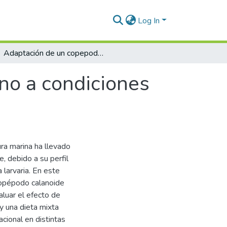
Log In
Adaptación de un copepodo calanoide marino a condiciones de cultivo en la región Tacna
no a condiciones
ura marina ha llevado
, debido a su perfil
 larvaria. En este
 copépodo calanoide
aluar el efecto de
 y una dieta mixta
acional en distintas