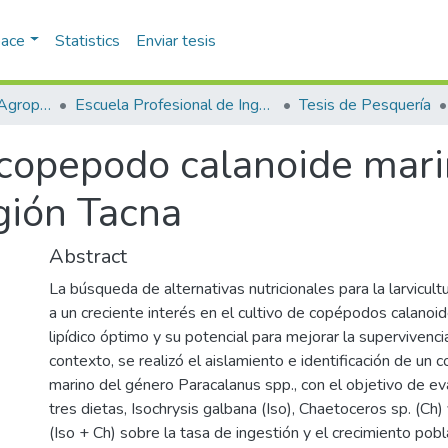
pace
Statistics
Enviar tesis
Facultad de Ciencias Agropecuarias
Escuela Profesional de Ingeniería Pesquera
Tesis de Pesquería
copepodo calanoide mari
egión Tacna
Abstract
La búsqueda de alternativas nutricionales para la larvicult
a un creciente interés en el cultivo de copépodos calanoide
lipídico óptimo y su potencial para mejorar la supervivencia
contexto, se realizó el aislamiento e identificación de un
marino del género Paracalanus spp., con el objetivo de ev
tres dietas, Isochrysis galbana (Iso), Chaetoceros sp. (Ch)
(Iso + Ch) sobre la tasa de ingestión y el crecimiento pobl