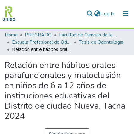
(current)
Log In
Communities & Collections
Home
PREGRADO
Facultad de Ciencias de la Salud
Escuela Profesional de Odontología
Tesis de Odontología
All of DSpace
Relación entre hábitos orales parafuncionales y maloclusión en niños de 6 a 12 años de instituciones educativas del Distrito de ciudad Nueva, Tacna 2024
Statistics
Relación entre hábitos orales
Enviar tesis
parafuncionales y maloclusión
en niños de 6 a 12 años de
instituciones educativas del
Distrito de ciudad Nueva, Tacna
2024