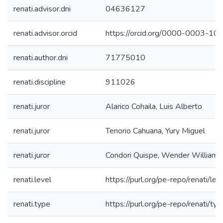
renati.advisor.dni
04636127
renati.advisor.orcid
https://orcid.org/0000-0003-1
renati.author.dni
71775010
renati.discipline
911026
renati.juror
Alarico Cohaila, Luis Alberto
renati.juror
Tenorio Cahuana, Yury Miguel
renati.juror
Condori Quispe, Wender Williams
renati.level
https://purl.org/pe-repo/renati/lev
renati.type
https://purl.org/pe-repo/renati/ty