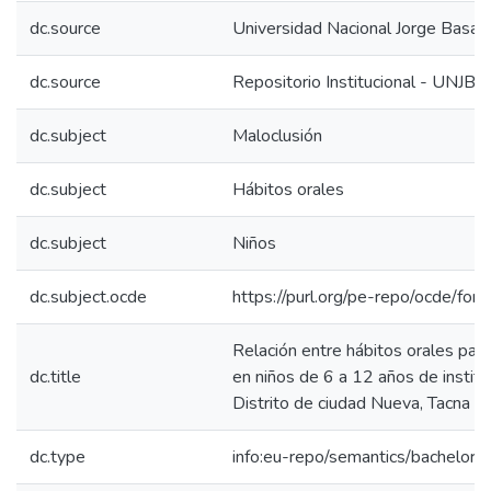
dc.source
Universidad Nacional Jorge Basa
dc.source
Repositorio Institucional - UNJBG
dc.subject
Maloclusión
dc.subject
Hábitos orales
dc.subject
Niños
dc.subject.ocde
https://purl.org/pe-repo/ocde/for
Relación entre hábitos orales par
dc.title
en niños de 6 a 12 años de instit
Distrito de ciudad Nueva, Tacna 
dc.type
info:eu-repo/semantics/bachelorT