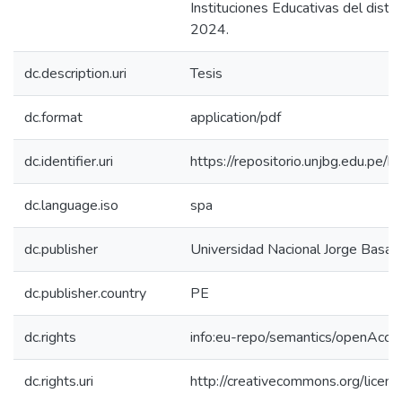
Instituciones Educativas del distr
2024.
dc.description.uri
Tesis
dc.format
application/pdf
dc.identifier.uri
https://repositorio.unjbg.edu.p
dc.language.iso
spa
dc.publisher
Universidad Nacional Jorge Basa
dc.publisher.country
PE
dc.rights
info:eu-repo/semantics/openAcce
dc.rights.uri
http://creativecommons.org/licen