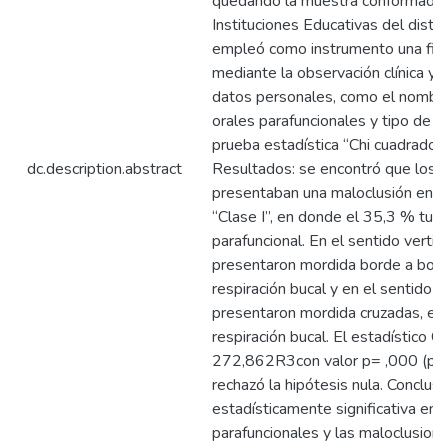
quedando la muestra conformada 
Instituciones Educativas del distr
empleó como instrumento una fich
mediante la observación clínica y 
datos personales, como el nombre
orales parafuncionales y tipo de ma
prueba estadística “Chi cuadrado” p
dc.description.abstract
Resultados: se encontró que los n
presentaban una maloclusión en s
“Clase I”, en donde el 35,3 % tuv
parafuncional. En el sentido vertic
presentaron mordida borde a bord
respiración bucal y en el sentido t
presentaron mordida cruzadas, el 
respiración bucal. El estadístico C
272,862R3con valor p= ,000 (p<0,
rechazó la hipótesis nula. Conclusi
estadísticamente significativa ent
parafuncionales y las maloclusion