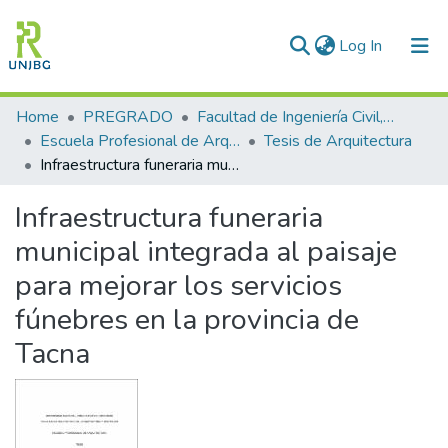
(current)
Log In
Communities & Collections
Home
PREGRADO
Facultad de Ingeniería Civil, Arquitectura y Geotecnia
Escuela Profesional de Arquitectura
Tesis de Arquitectura
All of DSpace
Infraestructura funeraria municipal integrada al paisaje para mejorar los servicios fúnebres en la provincia de Tacna
Statistics
Infraestructura funeraria
Enviar tesis
municipal integrada al paisaje
para mejorar los servicios
fúnebres en la provincia de
Tacna