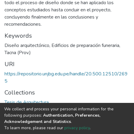
todo el proceso de diseño donde se han aplicado los
conceptos estudiados hasta concluir en el proyecto,
concluyendo finalmente en las conclusiones y
recomendaciones.
Keywords
Diseño arquitectónico
,
Edificios de preparación funeraria
,
Tacna (Prov.)
URI
https://repositorio.unjbg.edu.pe/handle/20.500.12510/269
5
Collections
Tesis de Arquitectura
We collect and process your personal information for the
following purposes:
Authentication, Preferences,
Full item page
Acknowledgement and Statistics
.
To learn more, please read our
privacy policy
.
DSpace software
copyright © 2002-2026
LYRASIS