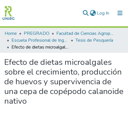
(current)
Log In
Communities & Collections
Home
PREGRADO
Facultad de Ciencias Agropecuarias
Escuela Profesional de Ingeniería Pesquera
Tesis de Pesquería
All of DSpace
Efecto de dietas microalgales sobre el crecimiento, producción de huevos y supervivencia de una cepa de copépodo calanoide nativo
Statistics
Efecto de dietas microalgales
Enviar tesis
sobre el crecimiento, producción
de huevos y supervivencia de
una cepa de copépodo calanoide
nativo