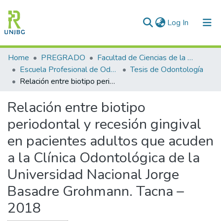
(current)
Log In
Communities & Collections
Home
PREGRADO
Facultad de Ciencias de la Salud
Escuela Profesional de Odontología
Tesis de Odontología
All of DSpace
Relación entre biotipo periodontal y recesión gingival en pacientes adultos que acuden a la Clínica Odontológica de la Universidad Nacional Jorge Basadre Grohmann. Tacna – 2018
Statistics
Relación entre biotipo
Enviar tesis
periodontal y recesión gingival
en pacientes adultos que acuden
a la Clínica Odontológica de la
Universidad Nacional Jorge
Basadre Grohmann. Tacna –
2018