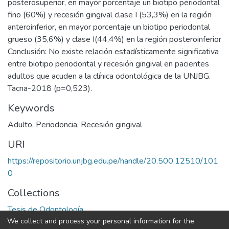
posterosuperior, en mayor porcentaje un biotipo periodontal
fino (60%) y recesión gingival clase I (53,3%) en la región
anteroinferior, en mayor porcentaje un biotipo periodontal
grueso (35,6%) y clase I(44,4%) en la región posteroinferior
Conclusión: No existe relación estadísticamente significativa
entre biotipo periodontal y recesión gingival en pacientes
adultos que acuden a la clínica odontológica de la UNJBG.
Tacna-2018 (p=0,523).
Keywords
Adulto
,
Periodoncia
,
Recesión gingival
URI
https://repositorio.unjbg.edu.pe/handle/20.500.12510/101
0
Collections
Tesis de Odontología
We collect and process your personal information for the