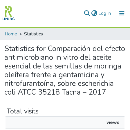
(current)
Log In
Communities & Collections
Home
Statistics
All of DSpace
Statistics for Comparación del efecto
antimicrobiano in vitro del aceite
Enviar tesis
esencial de las semillas de moringa
oleífera frente a gentamicina y
nitrofurantoína, sobre escherichia
coli ATCC 35218 Tacna – 2017
Total visits
views