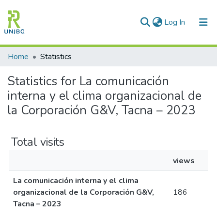
(current)
Log In
Communities & Collections
Home
Statistics
All of DSpace
Statistics for La comunicación
interna y el clima organizacional de
Enviar tesis
la Corporación G&V, Tacna – 2023
Total visits
views
La comunicación interna y el clima
organizacional de la Corporación G&V,
186
Tacna – 2023