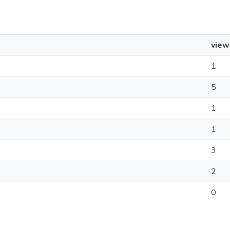
view
1
5
1
1
3
2
0