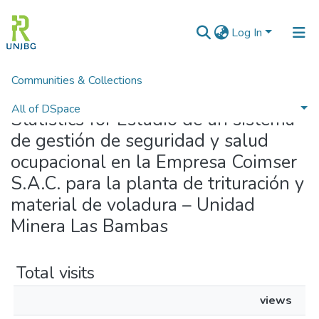
Log In
Communities & Collections
Home
Statistics
All of DSpace
Statistics for Estudio de un sistema
de gestión de seguridad y salud
Enviar tesis
ocupacional en la Empresa Coimser
S.A.C. para la planta de trituración y
material de voladura – Unidad
Minera Las Bambas
Total visits
views