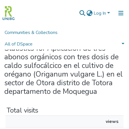
Log In
Communities & Collections
Home
Statistics
All of DSpace
Statistics for Aplicación de tres
abonos orgánicos con tres dosis de
Enviar tesis
caldo sulfocálcico en el cultivo de
orégano (Origanum vulgare L.) en el
sector de Otora distrito de Totora
departamento de Moquegua
Total visits
views