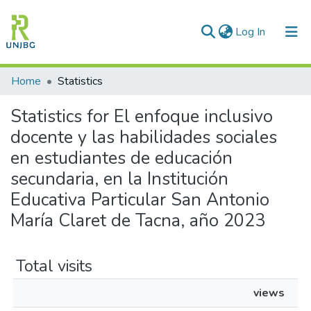
(current)
Log In
Communities & Collections
Home
Statistics
All of DSpace
Statistics for El enfoque inclusivo
docente y las habilidades sociales
Enviar tesis
en estudiantes de educación
secundaria, en la Institución
Educativa Particular San Antonio
María Claret de Tacna, año 2023
Total visits
views