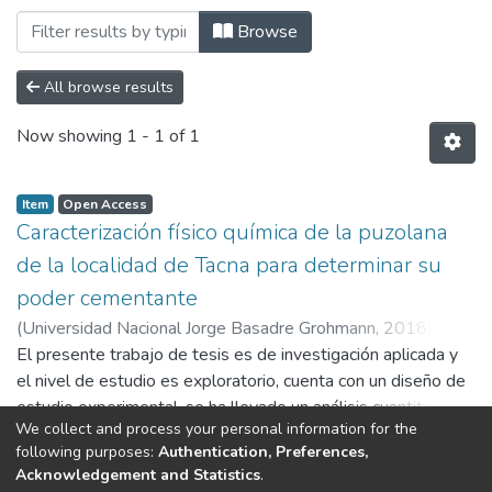
Browsing Escuela Profesional de Ingenie
Browse
All browse results
Now showing
1 - 1 of 1
Item
Open Access
Caracterización físico química de la puzolana
de la localidad de Tacna para determinar su
poder cementante
(
Universidad Nacional Jorge Basadre Grohmann
,
2018
)
Cruz
Pérez, Edith Eva
El presente trabajo de tesis es de investigación aplicada y
;
Nieto Quispe, Julián
el nivel de estudio es exploratorio, cuenta con un diseño de
estudio experimental, se ha llevado un análisis cuantitativo y
We collect and process your personal information for the
cualitativo de las características físicas y químicas de las
Show more
following purposes:
Authentication, Preferences,
puzolanas naturales en la localidad de Tacna realizadas en
Acknowledgement and Statistics
.
los laboratorios de la escuela profesional de ingeniería