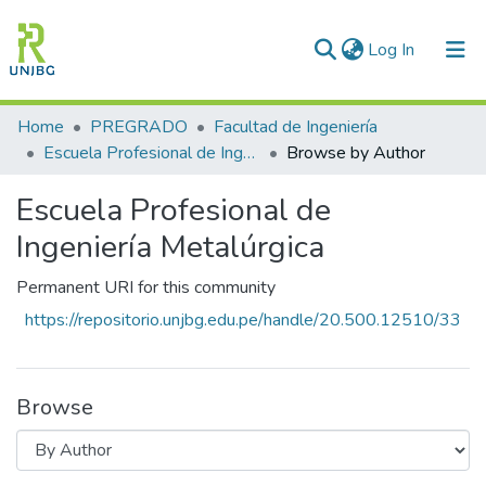
(current)
Log In
Communities & Collections
Home
PREGRADO
Facultad de Ingeniería
Escuela Profesional de Ingeniería Metalúrgica
Browse by Author
All of DSpace
Escuela Profesional de
Enviar tesis
Ingeniería Metalúrgica
Permanent URI for this community
https://repositorio.unjbg.edu.pe/handle/20.500.12510/33
Browse