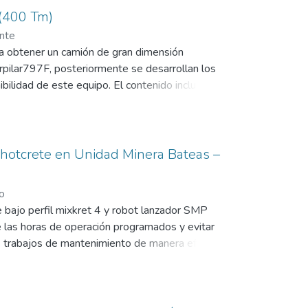
 (400 Tm)
nte
ara obtener un camión de gran dimensión
rpilar797F, posteriormente se desarrollan los
bilidad de este equipo. El contenido incluye la
uando una empresa minera tiene la necesidad de
siones para el acarreo de grandes volúmenes de
 empresas que tienen como característica
eyros S.A y Komatsu- Mitsui Perú S.A.
shotcrete en Unidad Minera Bateas –
o
 bajo perfil mixkret 4 y robot lanzador SMP
 las horas de operación programados y evitar
es trabajos de mantenimiento de manera efectiva
s observaciones de parte del personal técnico y
tos preventivos cumplimento los procedimientos
la eficiencia del área de mantenimiento y tomar