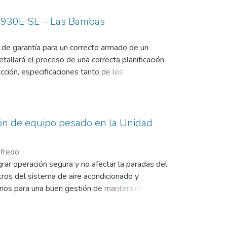
u 930E SE – Las Bambas
 de garantía para un correcto armado de un
llará el proceso de una correcta planificación
ción, especificaciones tanto de los
s normas que rigen el proceso, los estándares
ción de equipo pesado en la Unidad
ofredo
rar operación segura y no afectar la paradas del
ros del sistema de aire acondicionado y
arios para una buen gestión de mantenimiento,
se establecen los documentos necesarios para el
cción de cada componente del sistema y así
ora y también poder observar donde existen las