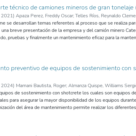
orte técnico de camiones mineros de gran tonelaje
,
2021
)
Apaza Perez, Freddy Oscar
;
Telles Ríos, Reynaldo Cleme
rme se desarrollan temas referentes al proceso que se realiza p
ce una breve presentación de la empresa y del camión minero Cate
ado, pruebas y finalmente un mantenimiento eficaz para la manteni
un camión minero de gran dimensión (Caterpillar 797F), desde c
lo cual es indispensable contar con maquinarias de grandes dimen
edactado bajo la experiencia profesional adquirida de dos grandes
 vender camiones de gran tonelaje, me refiero a la empresa Ferr
iento preventivo de equipos de sostenimiento con 
,
2024
)
Mamani Bautista, Roger
;
Almanza Quispe, Williams Sergi
uipos de sostenimiento con shotcrete los cuales son equipos de
es para asegurar la mayor disponibilidad de los equipos durante
nización del área de mantenimiento permite realizar los diferent
iza las inspecciones rutinarias programadas, donde se registra la
mantenimientos correctivos o se programan para los mantenimien
tenimiento permiten medir la operatividad de los equipos, medir 