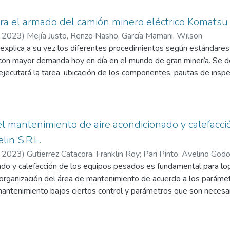
ara el armado del camión minero eléctrico Komats
,
2023
)
Mejía Justo, Renzo Nasho
;
García Mamani, Wilson
 explica a su vez los diferentes procedimientos según estándares
on mayor demanda hoy en día en el mundo de gran minería. Se deta
jecutará la tarea, ubicación de los componentes, pautas de inspec
ins QSK78. Finalmente, en los capítulos III, IV V, se indican la
 las conclusiones y recomendaciones del tema.
 del mantenimiento de aire acondicionado y calefac
in S.R.L.
,
2023
)
Gutierrez Catacora, Franklin Roy
;
Pari Pinto, Avelino God
ado y calefacción de los equipos pesados es fundamental para log
 organización del área de mantenimiento de acuerdo a los parámet
de mantenimiento bajos ciertos control y parámetros que son neces
do el tipo de operación realizada por las unidades de la flota; 
dimientos de acuerdo a las hojas PM´s, donde se orienta la inspe
ón de mantenimiento a permitido ayudar a ver el avance de la mej