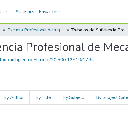
pace
Statistics
Enviar tesis
a
Escuela Profesional de Ingeniería Mecánica
Trabajos de Suficiencia Profesional de Mecánica
encia Profesional de Mec
sitorio.unjbg.edu.pe/handle/20.500.12510/1784
By Author
By Title
By Subject
By Subject Cat