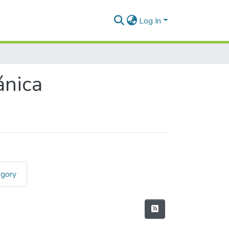
Log In
ánica
egory