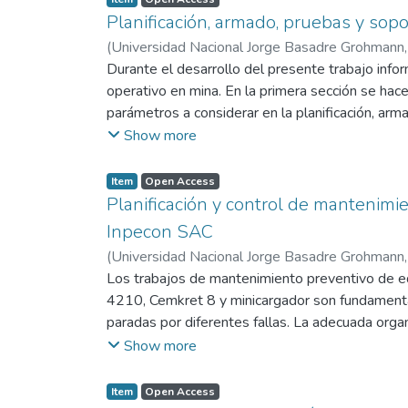
falencias para corregirlas.
Planificación, armado, pruebas y sop
(
Universidad Nacional Jorge Basadre Grohmann
Durante el desarrollo del presente trabajo info
operativo en mina. En la primera sección se ha
parámetros a considerar en la planificación, arm
secuencia que se sigue para obtener operativo 
Show more
trasladar grandes cantidades de material, por 
material. El presente trabajo informe ha sido r
Item
Open Access
principal ser las únicas empresas en el Perú de
Planificación y control de mantenim
Inpecon SAC
(
Universidad Nacional Jorge Basadre Grohmann
Los trabajos de mantenimiento preventivo de eq
4210, Cemkret 8 y minicargador son fundamental
paradas por diferentes fallas. La adecuada orga
y segura. Durante las horas de operación se real
Show more
de los operadores, los cuales se atienden en 
establecidos. Los indicadores de gestión de man
Item
Open Access