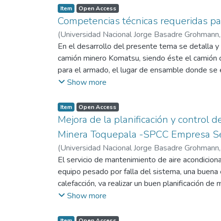
Item
Open Access
Competencias técnicas requeridas p
(
Universidad Nacional Jorge Basadre Grohmann
En el desarrollo del presente tema se detalla y
camión minero Komatsu, siendo éste el camión c
para el armado, el lugar de ensamble donde se e
componentes del camión así como del motor Cumm
Show more
requeridos y los controles de calidad, así como
Item
Open Access
Mejora de la planificación y control
Minera Toquepala -SPCC Empresa Sel
(
Universidad Nacional Jorge Basadre Grohmann
El servicio de mantenimiento de aire acondicion
equipo pesado por falla del sistema, una buena
calefacción, va realizar un buen planificación 
además de una eficiente supervisión. Consideran
Show more
control, realizar el mantenimiento de los proce
reportar el desgaste. Los indicadores de gesti
Item
Open Access