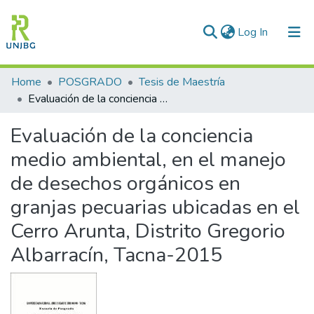
(current)
Log In
Communities & Collections
Home
POSGRADO
Tesis de Maestría
Evaluación de la conciencia medio ambiental, en el manejo de desechos orgánicos en granjas pecuarias ubicadas en el Cerro Arunta, Distrito Gregorio Albarracín, Tacna-2015
All of DSpace
Evaluación de la conciencia
Statistics
medio ambiental, en el manejo
Enviar tesis
de desechos orgánicos en
granjas pecuarias ubicadas en el
Cerro Arunta, Distrito Gregorio
Albarracín, Tacna-2015