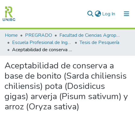
(current)
Log In
Communities & Collections
Home
PREGRADO
Facultad de Ciencias Agropecuarias
Escuela Profesional de Ingeniería Pesquera
Tesis de Pesquería
All of DSpace
Aceptabilidad de conserva a base de bonito (Sarda chiliensis chiliensis) pota (Dosidicus gigas) arverja (Pisum sativum) y arroz (Oryza sativa)
Statistics
Aceptabilidad de conserva a
Enviar tesis
base de bonito (Sarda chiliensis
chiliensis) pota (Dosidicus
gigas) arverja (Pisum sativum) y
arroz (Oryza sativa)