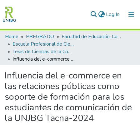
(current)
Log In
Communities & Collections
Home
PREGRADO
Facultad de Educación, Comunicación y Humanidades
Escuela Profesional de Ciencias de la Comunicación
All of DSpace
Tesis de Ciencias de la Comunicación
Influencia del e-commerce en las relaciones públicas como soporte de formación para los estudiantes de comunicación de la UNJBG Tacna-2024
Statistics
Influencia del e-commerce en
Enviar tesis
las relaciones públicas como
soporte de formación para los
estudiantes de comunicación de
la UNJBG Tacna-2024