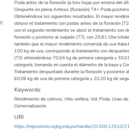
Poda antes de la floración (a tres hojas por encima del úl
Despunte en plena Antesis (floración) T4= Poda posterior
Obteniéndose los siguientes resultados. El mayor rendimie
B)
obtuvo el tratamiento con podas antes de la floración (T2
con el segundo rendimiento se ubicó el tratamiento con d
floración y posterior al cuajado (T7), con 25,81 t/ha total
también que el mayor rendimiento comercial de uva Italia
100 kg de uva, corresponde al tratamiento con despuntes
(T3) obteniéndose 70,04 kg de primera categoría y 30,0
categoría, tomando en cuenta el diámetro de la baya y C
Tratamiento despuntado durante la floración y posterior a
60,06 kg de uva de primera categoría y 20,20 kg de segu
Keywords
Rendimiento de cultivos
,
Vitis vinifera
,
Vid
,
Poda
,
Uvas de
Comercialización
URI
https://repositorio.unjbg.edu.pe/handle/20.500.12510/