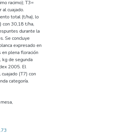
timo racimo); T3=
 al cuajado.
nto total (t/ha), lo
) con 30,18 t/ha,
espuntes durante la
es. Se concluye
 blanca expresado en
 en plena floración
1 kg de segunda
odex 2005. El
l cuajado (T7) con
nda categoría.
 mesa
,
2173