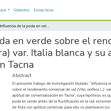
pace
Statistics
Enviar tesis
Influencia de la poda en verde sobre el rendimiento comercial de vid (Vitis vinífera) var. Italia blanca y su aptitud de comercialización en Tacna
oda en verde sobre el re
ra) var. Italia blanca y su
en Tacna
Abstract
El presente trabajo de investigación titulado: “Influencia 
sobre el rendimiento comercial de vid (Vitis vinífera L.); var
aptitud de comercialización en Tacna”, cuya hipótesis es q
poda en verde antes de la fructificación en la vid, increme
de fruta con aptitud comercial, para ello se plantearon lo