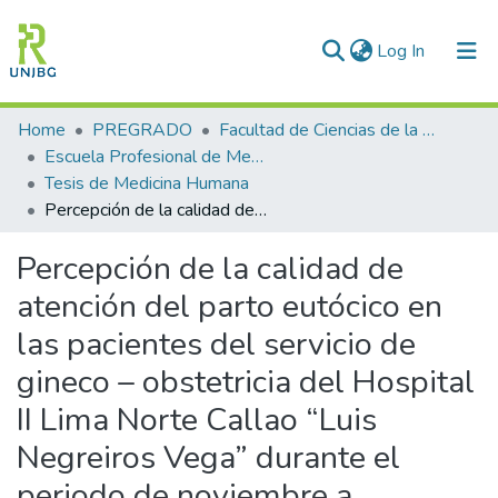
(current)
Log In
Communities & Collections
Home
PREGRADO
Facultad de Ciencias de la Salud
Escuela Profesional de Medicina Humana
All of DSpace
Tesis de Medicina Humana
Percepción de la calidad de atención del parto eutócico en las pacientes del servicio de gineco – obstetricia del Hospital II Lima Norte Callao “Luis Negreiros Vega” durante el periodo de noviembre a diciembre del 2014
Statistics
Percepción de la calidad de
Enviar tesis
atención del parto eutócico en
las pacientes del servicio de
gineco – obstetricia del Hospital
II Lima Norte Callao “Luis
Negreiros Vega” durante el
periodo de noviembre a