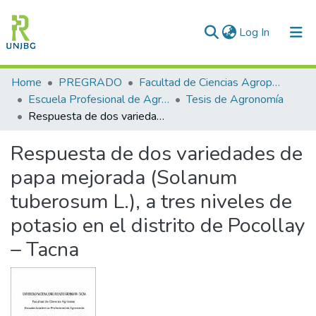
(current)
Log In
Communities & Collections
Home
PREGRADO
Facultad de Ciencias Agropecuarias
Escuela Profesional de Agronomía
Tesis de Agronomía
All of DSpace
Respuesta de dos variedades de papa mejorada (Solanum tuberosum L.), a tres niveles de potasio en el distrito de Pocollay – Tacna
Statistics
Respuesta de dos variedades de
Enviar tesis
papa mejorada (Solanum
tuberosum L.), a tres niveles de
potasio en el distrito de Pocollay
– Tacna