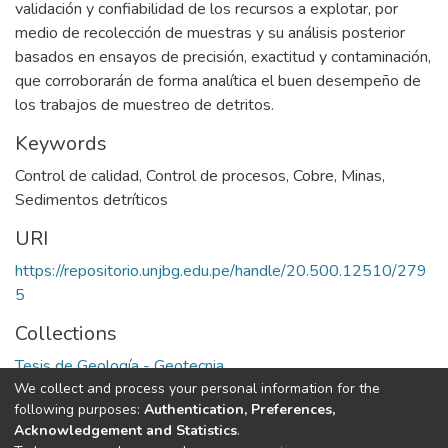
validación y confiabilidad de los recursos a explotar, por
medio de recolección de muestras y su análisis posterior
basados en ensayos de precisión, exactitud y contaminación,
que corroborarán de forma analítica el buen desempeño de
los trabajos de muestreo de detritos.
Keywords
Control de calidad
,
Control de procesos
,
Cobre
,
Minas
,
Sedimentos detríticos
URI
https://repositorio.unjbg.edu.pe/handle/20.500.12510/279
5
Collections
Tesis de Geología - Geotecnia
We collect and process your personal information for the
following purposes:
Authentication, Preferences,
Full item page
Acknowledgement and Statistics
.