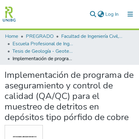
(current)
Log In
Communities & Collections
Home
PREGRADO
Facultad de Ingeniería Civil, Arquitectura y Geotecnia
Escuela Profesional de Ingeniería Geológica-Geotecnia
All of DSpace
Tesis de Geología - Geotecnia
Implementación de programa de aseguramiento y control de calidad (QA/QC) para el muestreo de detritos en depósitos tipo pórfido de cobre
Statistics
Implementación de programa de
Enviar tesis
aseguramiento y control de
calidad (QA/QC) para el
muestreo de detritos en
depósitos tipo pórfido de cobre