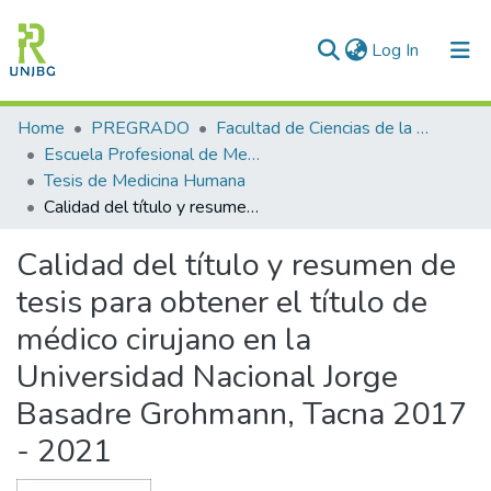
(current)
Log In
Communities & Collections
Home
PREGRADO
Facultad de Ciencias de la Salud
Escuela Profesional de Medicina Humana
All of DSpace
Tesis de Medicina Humana
Calidad del título y resumen de tesis para obtener el título de médico cirujano en la Universidad Nacional Jorge Basadre Grohmann, Tacna 2017 - 2021
Statistics
Calidad del título y resumen de
Enviar tesis
tesis para obtener el título de
médico cirujano en la
Universidad Nacional Jorge
Basadre Grohmann, Tacna 2017
- 2021