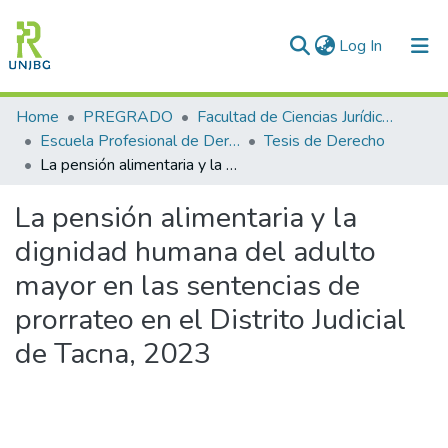
(current)
Log In
Communities & Collections
Home
PREGRADO
Facultad de Ciencias Jurídicas y Empresariales
Escuela Profesional de Derecho y Ciencias Políticas
Tesis de Derecho
All of DSpace
La pensión alimentaria y la dignidad humana del adulto mayor en las sentencias de prorrateo en el Distrito Judicial de Tacna, 2023
Statistics
La pensión alimentaria y la
Enviar tesis
dignidad humana del adulto
mayor en las sentencias de
prorrateo en el Distrito Judicial
de Tacna, 2023