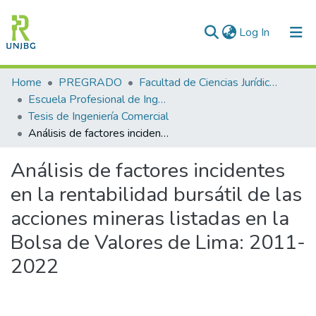
(current)
Log In
Communities & Collections
Home
PREGRADO
Facultad de Ciencias Jurídicas y Empresariales
Escuela Profesional de Ingeniería Comercial
All of DSpace
Tesis de Ingeniería Comercial
Análisis de factores incidentes en la rentabilidad bursátil de las acciones mineras listadas en la Bolsa de Valores de Lima: 2011-2022
Statistics
Análisis de factores incidentes
Enviar tesis
en la rentabilidad bursátil de las
acciones mineras listadas en la
Bolsa de Valores de Lima: 2011-
2022