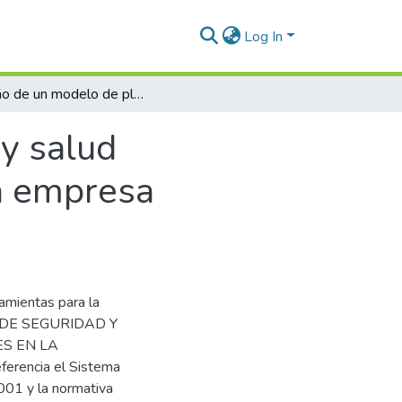
Log In
Diseño de un modelo de plan de seguridad y salud ocupacional para disminuir accidentes en la empresa Corporación JSE S.A.C.
y salud
la empresa
ramientas para la
N DE SEGURIDAD Y
S EN LA
rencia el Sistema
001 y la normativa