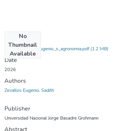
No
Files
Thumbnail
2026_zevallos_eugenio_s_agronomia.pdf
(1.2 MB)
Available
Date
2026
Authors
Zevallos Eugenio, Sadith
Publisher
Universidad Nacional Jorge Basadre Grohmann
Abstract