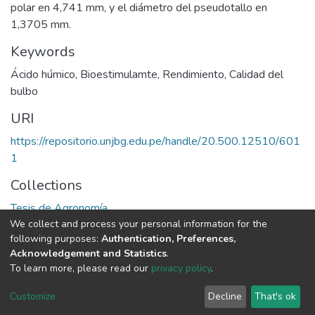
polar en 4,741 mm, y el diámetro del pseudotallo en
1,3705 mm.
Keywords
Ácido húmico
,
Bioestimulamte
,
Rendimiento
,
Calidad del
bulbo
URI
https://repositorio.unjbg.edu.pe/handle/20.500.12510/601
1
Collections
Tesis de Agronomía
We collect and process your personal information for the
following purposes:
Authentication, Preferences,
Full item page
Acknowledgement and Statistics
.
To learn more, please read our
privacy policy
.
DSpace software
copyright © 2002-2026
LYRASIS
Cookie
Privacy
End User
Send
Customize
Decline
That's ok
settings
policy
Agreement
Feedback