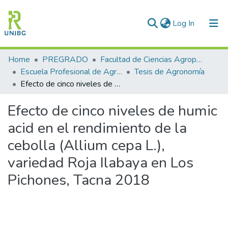
(current)
Log In
Communities & Collections
Home
PREGRADO
Facultad de Ciencias Agropecuarias
Escuela Profesional de Agronomía
Tesis de Agronomía
All of DSpace
Efecto de cinco niveles de humic acid en el rendimiento de la cebolla (Allium cepa L.), variedad Roja Ilabaya en Los Pichones, Tacna 2018
Statistics
Efecto de cinco niveles de humic
Enviar tesis
acid en el rendimiento de la
cebolla (Allium cepa L.),
variedad Roja Ilabaya en Los
Pichones, Tacna 2018