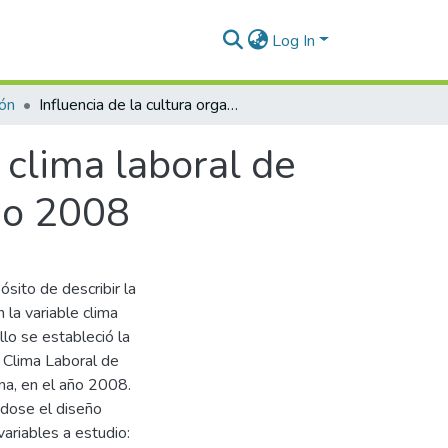
Log In
ión
Influencia de la cultura organizacional en el clima laboral de la Dirección Regional de Salud de Tacna, año 2008
l clima laboral de
año 2008
ósito de describir la
n la variable clima
llo se estableció la
l Clima Laboral de
na, en el año 2008.
ndose el diseño
variables a estudio: