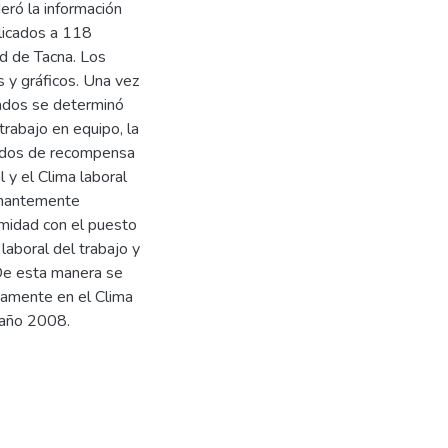
deró la información
plicados a 118
ud de Tacna. Los
 y gráficos. Una vez
ltados se determinó
trabajo en equipo, la
izados de recompensa
 y el Clima laboral
minantemente
rmidad con el puesto
 laboral del trabajo y
 De esta manera se
ivamente en el Clima
 año 2008.