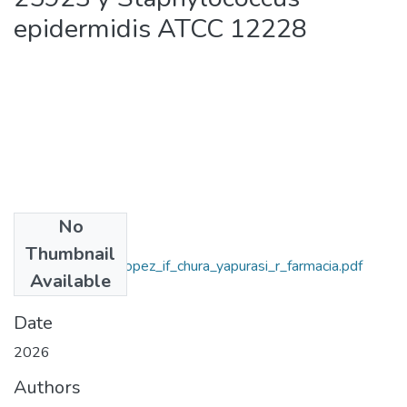
epidermidis ATCC 12228
No
Files
Thumbnail
2026_sandoval_lopez_if_chura_yapurasi_r_farmacia.pdf
Available
(5.09 MB)
Date
2026
Authors