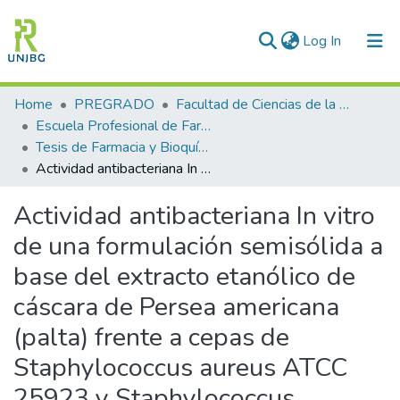
(current)
Log In
Communities & Collections
Home
PREGRADO
Facultad de Ciencias de la Salud
Escuela Profesional de Farmacia y Bioquímica
All of DSpace
Tesis de Farmacia y Bioquímica
Actividad antibacteriana In vitro de una formulación semisólida a base del extracto etanólico de cáscara de Persea americana (palta) frente a cepas de Staphylococcus aureus ATCC 25923 y Staphylococcus epidermidis ATCC 12228
Statistics
Actividad antibacteriana In vitro
Enviar tesis
de una formulación semisólida a
base del extracto etanólico de
cáscara de Persea americana
(palta) frente a cepas de
Staphylococcus aureus ATCC
25923 y Staphylococcus