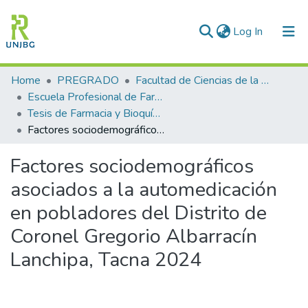
(current)
Log In
Communities & Collections
Home
PREGRADO
Facultad de Ciencias de la Salud
Escuela Profesional de Farmacia y Bioquímica
All of DSpace
Tesis de Farmacia y Bioquímica
Factores sociodemográficos asociados a la automedicación en pobladores del Distrito de Coronel Gregorio Albarracín Lanchipa, Tacna 2024
Statistics
Factores sociodemográficos
Enviar tesis
asociados a la automedicación
en pobladores del Distrito de
Coronel Gregorio Albarracín
Lanchipa, Tacna 2024