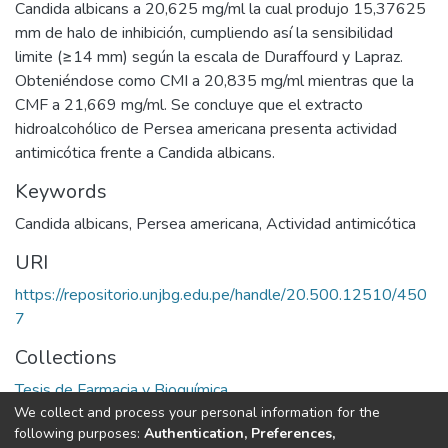
Candida albicans a 20,625 mg/ml la cual produjo 15,37625
mm de halo de inhibición, cumpliendo así la sensibilidad
limite (≥14 mm) según la escala de Duraffourd y Lapraz.
Obteniéndose como CMI a 20,835 mg/ml mientras que la
CMF a 21,669 mg/ml. Se concluye que el extracto
hidroalcohólico de Persea americana presenta actividad
antimicótica frente a Candida albicans.
Keywords
Candida albicans
,
Persea americana
,
Actividad antimicótica
URI
https://repositorio.unjbg.edu.pe/handle/20.500.12510/450
7
Collections
Tesis de Farmacia y Bioquímica
We collect and process your personal information for the
following purposes:
Authentication, Preferences,
Full item page