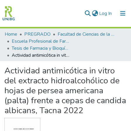
(current)
Log In
Communities & Collections
Home
PREGRADO
Facultad de Ciencias de la Salud
Escuela Profesional de Farmacia y Bioquímica
All of DSpace
Tesis de Farmacia y Bioquímica
Actividad antimicótica in vitro del extracto hidroalcohólico de hojas de persea americana (palta) frente a cepas de candida albicans, Tacna 2022
Statistics
Actividad antimicótica in vitro
Enviar tesis
del extracto hidroalcohólico de
hojas de persea americana
(palta) frente a cepas de candida
albicans, Tacna 2022