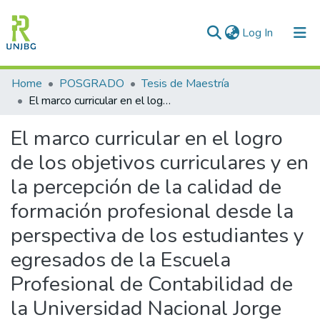
(current)
Log In
Communities & Collections
Home
POSGRADO
Tesis de Maestría
El marco curricular en el logro de los objetivos curriculares y en la percepción de la calidad de formación profesional desde la perspectiva de los estudiantes y egresados de la Escuela Profesional de Contabilidad de la Universidad Nacional Jorge Basadre Grohmann
All of DSpace
El marco curricular en el logro
Statistics
de los objetivos curriculares y en
Enviar tesis
la percepción de la calidad de
formación profesional desde la
perspectiva de los estudiantes y
egresados de la Escuela
Profesional de Contabilidad de
la Universidad Nacional Jorge