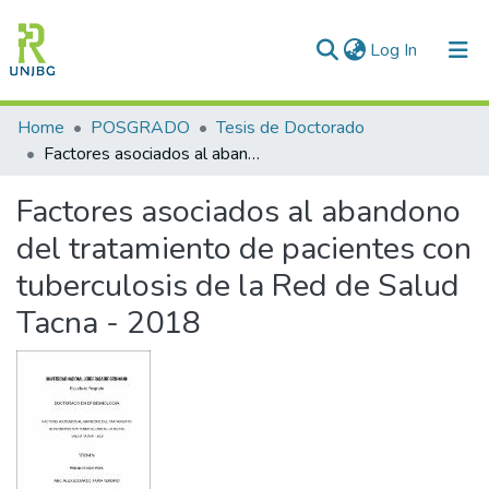
(current)
Log In
Communities & Collections
Home
POSGRADO
Tesis de Doctorado
Factores asociados al abandono del tratamiento de pacientes con tuberculosis de la Red de Salud Tacna - 2018
All of DSpace
Factores asociados al abandono
Statistics
del tratamiento de pacientes con
Enviar tesis
tuberculosis de la Red de Salud
Tacna - 2018