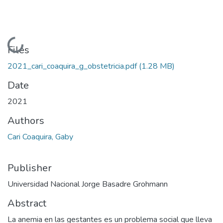
Loading...
Files
2021_cari_coaquira_g_obstetricia.pdf
(1.28 MB)
Date
2021
Authors
Cari Coaquira, Gaby
Publisher
Universidad Nacional Jorge Basadre Grohmann
Abstract
La anemia en las gestantes es un problema social que lleva