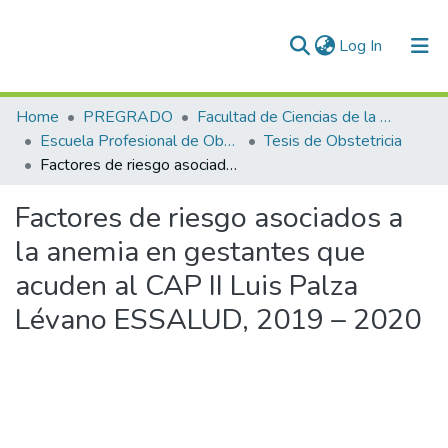
(current)
Log In
Communities & Collections
Home
PREGRADO
Facultad de Ciencias de la Salud
Escuela Profesional de Obstetricia
Tesis de Obstetricia
All of DSpace
Factores de riesgo asociados a la anemia en gestantes que acuden al CAP II Luis Palza Lévano ESSALUD, 2019 – 2020
Statistics
Factores de riesgo asociados a
Enviar tesis
la anemia en gestantes que
acuden al CAP II Luis Palza
Lévano ESSALUD, 2019 – 2020