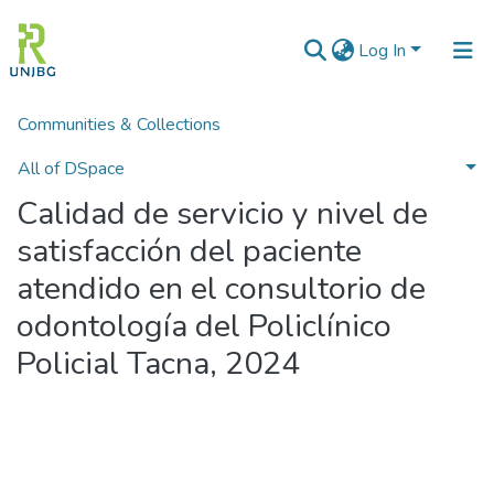
Log In
Communities & Collections
Home
POSGRADO
Tesis de Maestría
Calidad de servicio y nivel de satisfacción del paciente atendido en el consultorio de odontología del Policlínico Policial Tacna, 2024
All of DSpace
Calidad de servicio y nivel de
Statistics
satisfacción del paciente
Enviar tesis
atendido en el consultorio de
odontología del Policlínico
Policial Tacna, 2024