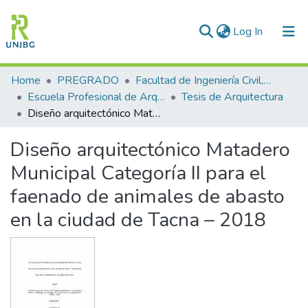
(current)
Log In
Communities & Collections
Home
PREGRADO
Facultad de Ingeniería Civil, Arquitectura y Geotecnia
Escuela Profesional de Arquitectura
Tesis de Arquitectura
All of DSpace
Diseño arquitectónico Matadero Municipal Categoría II para el faenado de animales de abasto en la ciudad de Tacna – 2018
Statistics
Diseño arquitectónico Matadero
Enviar tesis
Municipal Categoría II para el
faenado de animales de abasto
en la ciudad de Tacna – 2018