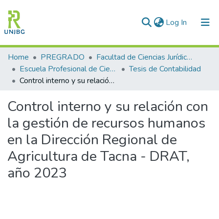
(current)
Log In
Communities & Collections
Home
PREGRADO
Facultad de Ciencias Jurídicas y Empresariales
Escuela Profesional de Ciencias Contables y Financieras
Tesis de Contabilidad
All of DSpace
Control interno y su relación con la gestión de recursos humanos en la Dirección Regional de Agricultura de Tacna - DRAT, año 2023
Statistics
Control interno y su relación con
Enviar tesis
la gestión de recursos humanos
en la Dirección Regional de
Agricultura de Tacna - DRAT,
año 2023