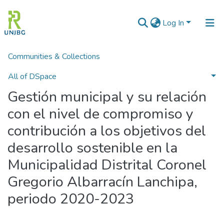
Log In
Communities & Collections
Home
POSGRADO
Tesis de Maestría
Gestión municipal y su relación con el nivel de compromiso y contribución a los objetivos del desarrollo sostenible en la Municipalidad Distrital Coronel Gregorio Albarracín Lanchipa, periodo 2020-2023
All of DSpace
Gestión municipal y su relación
Statistics
con el nivel de compromiso y
Enviar tesis
contribución a los objetivos del
desarrollo sostenible en la
Municipalidad Distrital Coronel
Gregorio Albarracín Lanchipa,
periodo 2020-2023