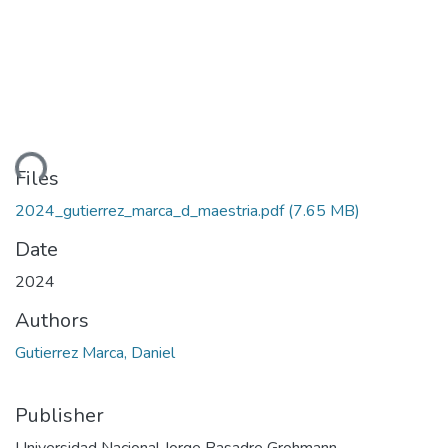
ding...
Files
2024_gutierrez_marca_d_maestria.pdf
(7.65 MB)
Date
2024
Authors
Gutierrez Marca, Daniel
Publisher
Universidad Nacional Jorge Basadre Grohmann