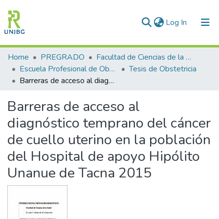
(current)
Log In
Communities & Collections
Home
PREGRADO
Facultad de Ciencias de la Salud
Escuela Profesional de Obstetricia
Tesis de Obstetricia
All of DSpace
Barreras de acceso al diagnóstico temprano del cáncer de cuello uterino en la población del Hospital de apoyo Hipólito Unanue de Tacna 2015
Statistics
Barreras de acceso al
Enviar tesis
diagnóstico temprano del cáncer
de cuello uterino en la población
del Hospital de apoyo Hipólito
Unanue de Tacna 2015