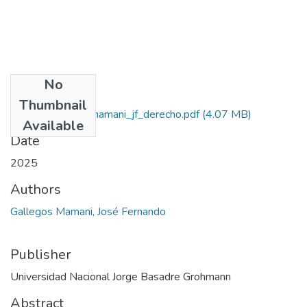
No
Files
Thumbnail
2025_gallegos_mamani_jf_derecho.pdf
(4.07 MB)
Available
Date
2025
Authors
Gallegos Mamani, José Fernando
Publisher
Universidad Nacional Jorge Basadre Grohmann
Abstract