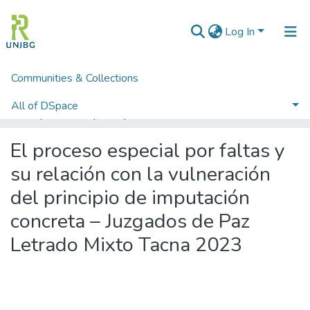
Log In
Communities & Collections
Home
PREGRADO
Facultad de Ciencias Jurídicas y Empresariales
Escuela Profesional de Derecho y Ciencias Políticas
Tesis de Derecho
All of DSpace
El proceso especial por faltas y su relación con la vulneración del principio de imputación concreta – Juzgados de Paz Letrado Mixto Tacna 2023
Statistics
El proceso especial por faltas y
Enviar tesis
su relación con la vulneración
del principio de imputación
concreta – Juzgados de Paz
Letrado Mixto Tacna 2023