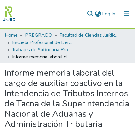
(current)
Log In
Communities & Collections
Home
PREGRADO
Facultad de Ciencias Jurídicas y Empresariales
Escuela Profesional de Derecho y Ciencias Políticas
All of DSpace
Trabajos de Suficiencia Profesional de Derecho
Informe memoria laboral del cargo de auxiliar coactivo en la Intendencia de Tributos Internos de Tacna de la Superintendencia Nacional de Aduanas y Administración Tributaria
Statistics
Informe memoria laboral del
Enviar tesis
cargo de auxiliar coactivo en la
Intendencia de Tributos Internos
de Tacna de la Superintendencia
Nacional de Aduanas y
Administración Tributaria